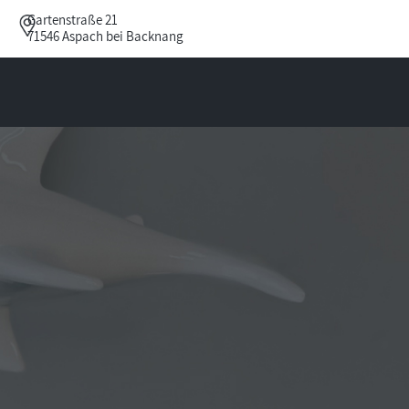
Gartenstraße 21
71546 Aspach bei Backnang