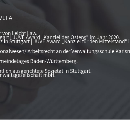
VITA
r von Leicht Law.
tgart | JUVE Award „Kanzlei des Ostens“ im Jahr 2020.
 in Stuttgart | JUVE Award „Kanzlei für den Mittelstand“ 
sonalwesen/ Arbeitsrecht an der Verwaltungsschule Karlsr
emeindetages Baden-Württemberg.
tlich ausgerichtete Sozietät in Stuttgart.
nwaltsgesellschaft mbH.